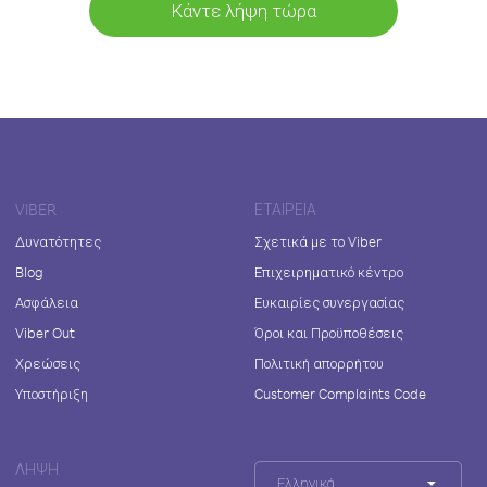
Κάντε λήψη τώρα
VIBER
ΕΤΑΙΡΕΊΑ
Δυνατότητες
Σχετικά με το Viber
Blog
Επιχειρηματικό κέντρο
Ασφάλεια
Ευκαιρίες συνεργασίας
Viber Out
Όροι και Προϋποθέσεις
Χρεώσεις
Πολιτική απορρήτου
Υποστήριξη
Customer Complaints Code
ΛΉΨΗ
Ελληνικά