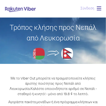
Σύνδεση
Togg
navig
Τρόπος κλήσης προς Νεπάλ
από Λευκορωσία
Με το Viber Out μπορείτε να πραγματοποιείτε κλήσεις
άριστης ποιότητας προς Νεπάλ από
Λευκορωσία.
Καλέστε οποιονδήποτε αριθμό σε Νεπάλ -
σταθερό ή κινητό! - μόνο από 19.8 ¢ το λεπτό.
Αγοράστε πακέτα μονάδων ή ένα πρόγραμμα κλήσεων και