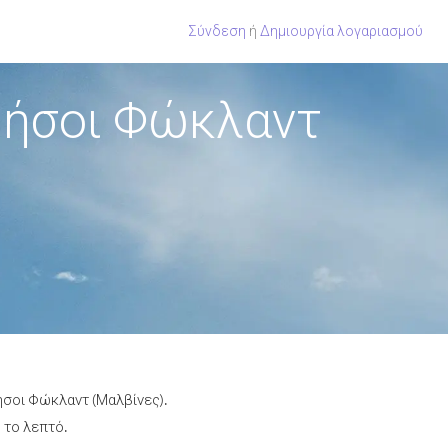
Σύνδεση
ή
Δημιουργία λογαριασμού
Νήσοι Φώκλαντ
ήσοι Φώκλαντ (Μαλβίνες).
 το λεπτό.