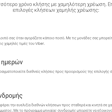
σσότερο χρόνο κλήσης με χαμηλότερη χρέωση. Επ
επιλογές κλήσεων χαμηλής χρέωσης:
λοιπό σας όταν αγοράζετε κάποιο ποσό. Με τις μονάδες σας μπορεί
ς χαμηλές τιμές του Viber.
 ημερών
ραγματοποιείτε διεθνείς κλήσεις προς προορισμούς της επιλογής σ
υνδρομής
έρει την ευελιξία διεθνών κλήσεων προς σταθερά και κινητά σε χα
ματος. Με το πρόγραμμα μηνιαίας συνδρομής μπορείτε να εξοικονο