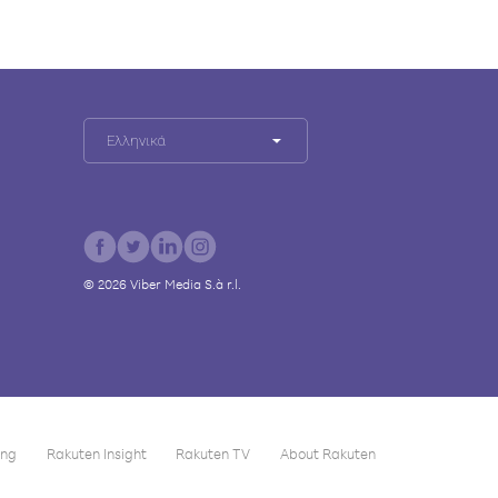
Ελληνικά
©
2026
Viber Media S.à r.l.
ing
Rakuten Insight
Rakuten TV
About Rakuten