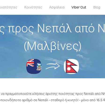
υνατότητες
Κοινότητες
Ασφάλεια
Viber Out
Blog
ς προς Νεπάλ από 
(Μαλβίνες)
ε να πραγματοποιείτε κλήσεις άριστης ποιότητας προς Νεπάλ από Ν
ποιονδήποτε αριθμό σε Νεπάλ - σταθερό ή κινητό! - μόνο από 16.5 ¢