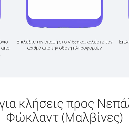
όγιο
Επιλέξτε την επαφή στο Viber και καλέστε τον
Επιλ
λ από
αριθμό από την οθόνη πληροφοριών
α
για κλήσεις προς Νεπά
Φώκλαντ (Μαλβίνες)