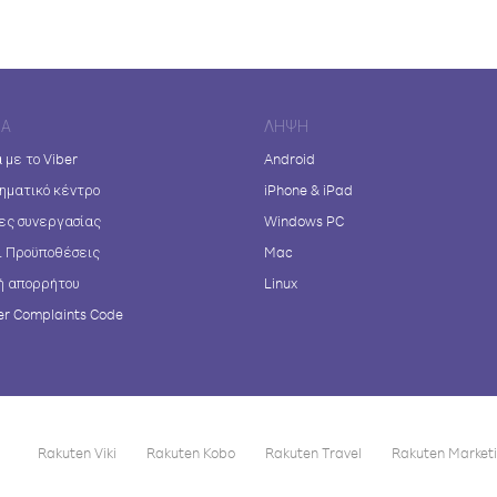
ΊΑ
ΛΉΨΗ
 με το Viber
Android
ηματικό κέντρο
iPhone & iPad
ες συνεργασίας
Windows PC
ι Προϋποθέσεις
Mac
ή απορρήτου
Linux
r Complaints Code
Rakuten Viki
Rakuten Kobo
Rakuten Travel
Rakuten Market