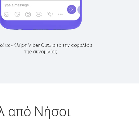
έξτε «Κλήση Viber Out» από την κεφαλίδα
της συνομιλίας
λ από Νήσοι