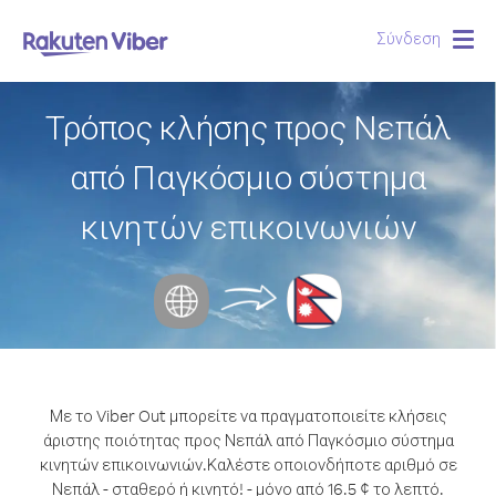
Σύνδεση
Togg
navig
Τρόπος κλήσης προς Νεπάλ
από Παγκόσμιο σύστημα
κινητών επικοινωνιών
Με το Viber Out μπορείτε να πραγματοποιείτε κλήσεις
άριστης ποιότητας προς Νεπάλ από Παγκόσμιο σύστημα
κινητών επικοινωνιών.
Καλέστε οποιονδήποτε αριθμό σε
Νεπάλ - σταθερό ή κινητό! - μόνο από 16.5 ¢ το λεπτό.