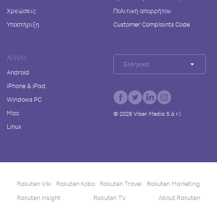
Χρεώσεις
Πολιτική απορρήτου
Υποστήριξη
Customer Complaints Code
ΛΉΨΗ
Ελληνικά
Android
iPhone & iPad
Windows PC
Mac
©
2026
Viber Media S.à r.l.
Linux
Rakuten Viki
Rakuten Kobo
Rakuten Travel
Rakuten Marketing
Rakuten Insight
Rakuten TV
About Rakuten