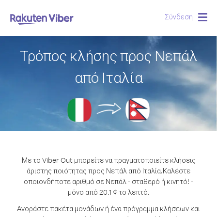
Σύνδεση
Togg
navig
Τρόπος κλήσης προς Νεπάλ
από Ιταλία
Με το Viber Out μπορείτε να πραγματοποιείτε κλήσεις
άριστης ποιότητας προς Νεπάλ από Ιταλία.
Καλέστε
οποιονδήποτε αριθμό σε Νεπάλ - σταθερό ή κινητό! -
μόνο από 20.1 ¢ το λεπτό.
Αγοράστε πακέτα μονάδων ή ένα πρόγραμμα κλήσεων και