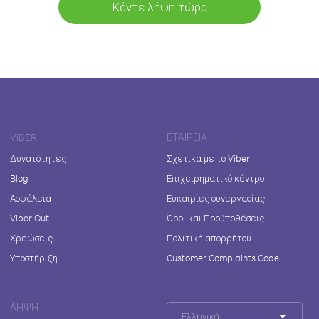
Κάντε λήψη τώρα
VIBER
ΕΤΑΙΡΕΊΑ
Δυνατότητες
Σχετικά με το Viber
Blog
Επιχειρηματικό κέντρο
Ασφάλεια
Ευκαιρίες συνεργασίας
Viber Out
Όροι και Προϋποθέσεις
Χρεώσεις
Πολιτική απορρήτου
Υποστήριξη
Customer Complaints Code
ΛΉΨΗ
Ελληνικά