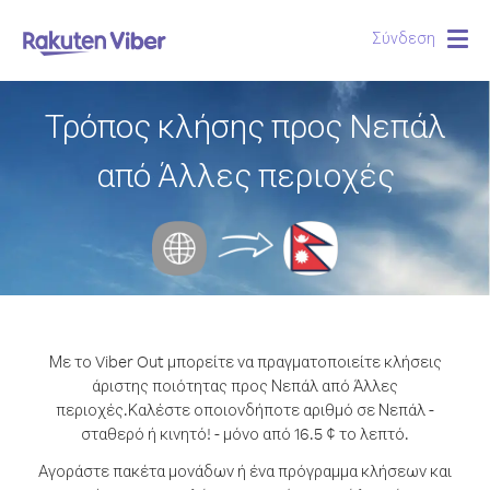
Σύνδεση
Togg
navig
Τρόπος κλήσης προς Νεπάλ
από Άλλες περιοχές
Με το Viber Out μπορείτε να πραγματοποιείτε κλήσεις
άριστης ποιότητας προς Νεπάλ από Άλλες
περιοχές.
Καλέστε οποιονδήποτε αριθμό σε Νεπάλ -
σταθερό ή κινητό! - μόνο από 16.5 ¢ το λεπτό.
Αγοράστε πακέτα μονάδων ή ένα πρόγραμμα κλήσεων και