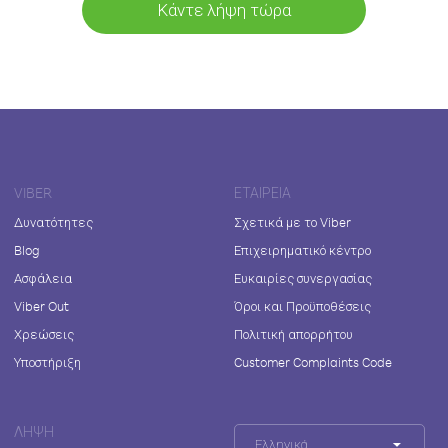
Κάντε λήψη τώρα
VIBER
ΕΤΑΙΡΕΊΑ
Δυνατότητες
Σχετικά με το Viber
Blog
Επιχειρηματικό κέντρο
Ασφάλεια
Ευκαιρίες συνεργασίας
Viber Out
Όροι και Προϋποθέσεις
Χρεώσεις
Πολιτική απορρήτου
Υποστήριξη
Customer Complaints Code
ΛΉΨΗ
Ελληνικά