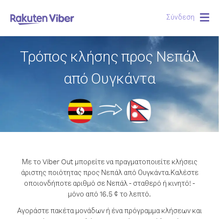
Σύνδεση
Togg
navig
Τρόπος κλήσης προς Νεπάλ
από Ουγκάντα
Με το Viber Out μπορείτε να πραγματοποιείτε κλήσεις
άριστης ποιότητας προς Νεπάλ από Ουγκάντα.
Καλέστε
οποιονδήποτε αριθμό σε Νεπάλ - σταθερό ή κινητό! -
μόνο από 16.5 ¢ το λεπτό.
Αγοράστε πακέτα μονάδων ή ένα πρόγραμμα κλήσεων και