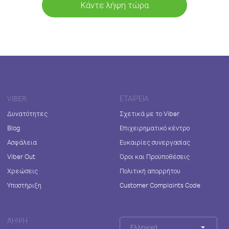
Κάντε λήψη τώρα
VIBER
ΕΤΑΙΡΕΊΑ
Δυνατότητες
Σχετικά με το Viber
Blog
Επιχειρηματικό κέντρο
Ασφάλεια
Ευκαιρίες συνεργασίας
Viber Out
Όροι και Προϋποθέσεις
Χρεώσεις
Πολιτική απορρήτου
Υποστήριξη
Customer Complaints Code
ΛΉΨΗ
Ελληνικά