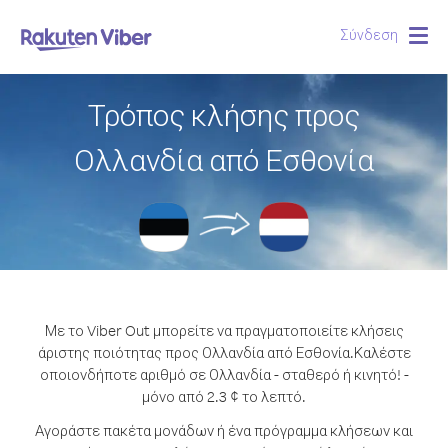
Σύνδεση
Togg
navig
Τρόπος κλήσης προς
Ολλανδία από Εσθονία
Με το Viber Out μπορείτε να πραγματοποιείτε κλήσεις
άριστης ποιότητας προς Ολλανδία από Εσθονία.
Καλέστε
οποιονδήποτε αριθμό σε Ολλανδία - σταθερό ή κινητό! -
μόνο από 2.3 ¢ το λεπτό.
Αγοράστε πακέτα μονάδων ή ένα πρόγραμμα κλήσεων και