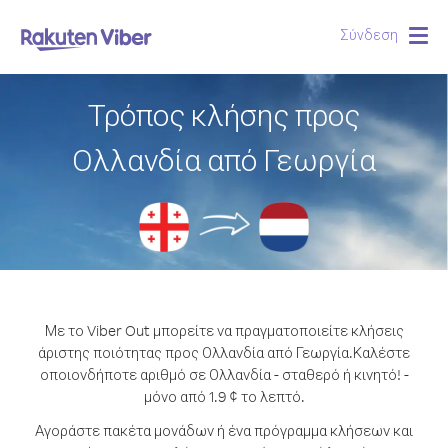
Σύνδεση
Togg
navig
Τρόπος κλήσης προς
Ολλανδία από Γεωργία
Με το Viber Out μπορείτε να πραγματοποιείτε κλήσεις
άριστης ποιότητας προς Ολλανδία από Γεωργία.
Καλέστε
οποιονδήποτε αριθμό σε Ολλανδία - σταθερό ή κινητό! -
μόνο από 1.9 ¢ το λεπτό.
Αγοράστε πακέτα μονάδων ή ένα πρόγραμμα κλήσεων και