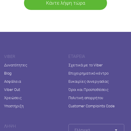
Κάντε λήψη τώρα
VIBER
ΕΤΑΙΡΕΊΑ
Δυνατότητες
Σχετικά με το Viber
Blog
Επιχειρηματικό κέντρο
Ασφάλεια
Ευκαιρίες συνεργασίας
Viber Out
Όροι και Προϋποθέσεις
Χρεώσεις
Πολιτική απορρήτου
Υποστήριξη
Customer Complaints Code
ΛΉΨΗ
Ελληνικά