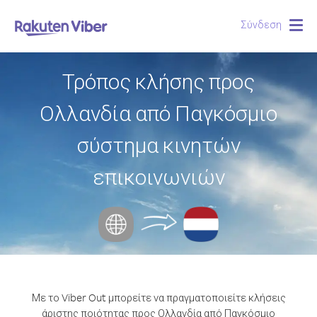
Σύνδεση
Togg
navig
Τρόπος κλήσης προς
Ολλανδία από Παγκόσμιο
σύστημα κινητών
επικοινωνιών
Με το Viber Out μπορείτε να πραγματοποιείτε κλήσεις
άριστης ποιότητας προς Ολλανδία από Παγκόσμιο