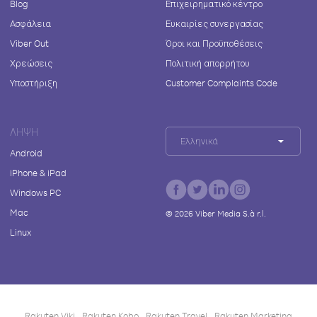
Blog
Επιχειρηματικό κέντρο
Ασφάλεια
Ευκαιρίες συνεργασίας
Viber Out
Όροι και Προϋποθέσεις
Χρεώσεις
Πολιτική απορρήτου
Υποστήριξη
Customer Complaints Code
ΛΉΨΗ
Ελληνικά
Android
iPhone & iPad
Windows PC
Mac
©
2026
Viber Media S.à r.l.
Linux
Rakuten Viki
Rakuten Kobo
Rakuten Travel
Rakuten Marketing