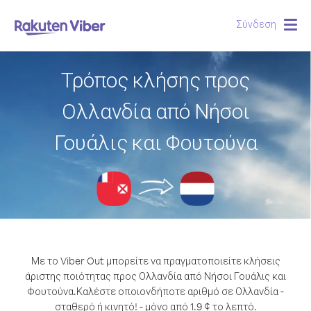
Σύνδεση
Togg
navig
Τρόπος κλήσης προς
Ολλανδία από Νήσοι
Γουάλις και Φουτούνα
Με το Viber Out μπορείτε να πραγματοποιείτε κλήσεις
άριστης ποιότητας προς Ολλανδία από Νήσοι Γουάλις και
Φουτούνα.
Καλέστε οποιονδήποτε αριθμό σε Ολλανδία -
σταθερό ή κινητό! - μόνο από 1.9 ¢ το λεπτό.