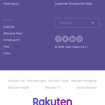
Υποστήριξη
Customer Complaints Code
ΛΉΨΗ
Ελληνικά
Android
iPhone & iPad
Windows PC
Mac
©
2026
Viber Media S.à r.l.
Linux
Rakuten Viki
Rakuten Kobo
Rakuten Travel
Rakuten Marketing
Rakuten Insight
Rakuten TV
About Rakuten