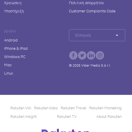
Χρεώσεις
Πολιτική απορρήτου
Υποστήριξη
Customer Complaints Code
ΛΉΨΗ
Ελληνικά
Android
iPhone & iPad
Windows PC
Mac
©
2026
Viber Media S.à r.l.
Linux
Rakuten Viki
Rakuten Kobo
Rakuten Travel
Rakuten Marketing
Rakuten Insight
Rakuten TV
About Rakuten