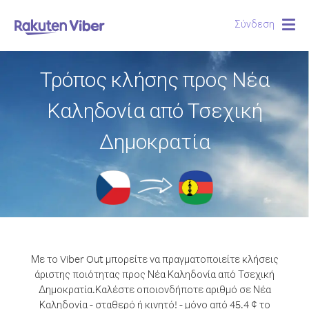
Σύνδεση
Togg
navig
Τρόπος κλήσης προς Νέα
Καληδονία από Τσεχική
Δημοκρατία
Με το Viber Out μπορείτε να πραγματοποιείτε κλήσεις
άριστης ποιότητας προς Νέα Καληδονία από Τσεχική
Δημοκρατία.
Καλέστε οποιονδήποτε αριθμό σε Νέα
Καληδονία - σταθερό ή κινητό! - μόνο από 45.4 ¢ το