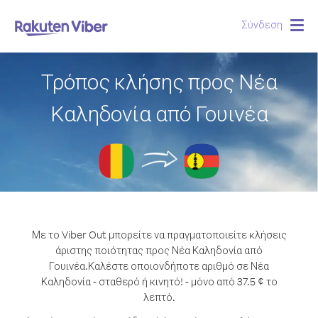
Σύνδεση
Togg
navig
Τρόπος κλήσης προς Νέα
Καληδονία από Γουινέα
Με το Viber Out μπορείτε να πραγματοποιείτε κλήσεις
άριστης ποιότητας προς Νέα Καληδονία από
Γουινέα.
Καλέστε οποιονδήποτε αριθμό σε Νέα
Καληδονία - σταθερό ή κινητό! - μόνο από 37.5 ¢ το
λεπτό.