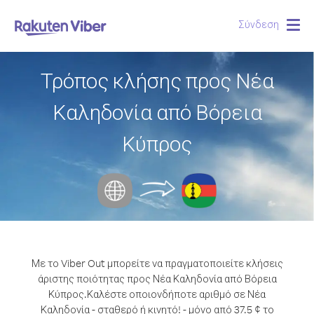
Σύνδεση
Togg
navig
Τρόπος κλήσης προς Νέα
Καληδονία από Βόρεια
Κύπρος
Με το Viber Out μπορείτε να πραγματοποιείτε κλήσεις
άριστης ποιότητας προς Νέα Καληδονία από Βόρεια
Κύπρος.
Καλέστε οποιονδήποτε αριθμό σε Νέα
Καληδονία - σταθερό ή κινητό! - μόνο από 37.5 ¢ το