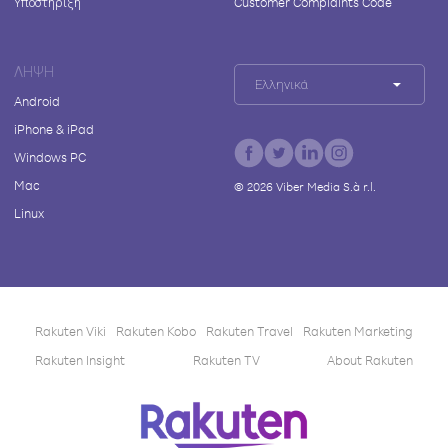
Υποστήριξη
Customer Complaints Code
ΛΉΨΗ
Ελληνικά
Android
iPhone & iPad
Windows PC
Mac
©
2026
Viber Media S.à r.l.
Linux
Rakuten Viki
Rakuten Kobo
Rakuten Travel
Rakuten Marketing
Rakuten Insight
Rakuten TV
About Rakuten