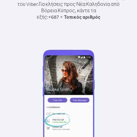
του Viber.
Για κλήσεις προς Νέα Καληδονία από
Βόρεια Κύπρος, κάντε τα
εξής:
+
+
687
Τοπικός αριθμός