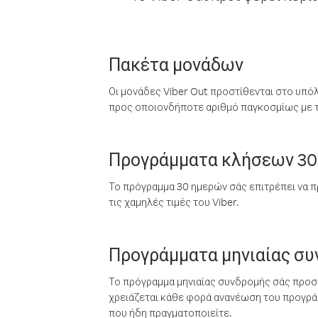
Πακέτα μονάδων
Οι μονάδες Viber Out προστίθενται στο υπό
προς οποιονδήποτε αριθμό παγκοσμίως με τι
Προγράμματα κλήσεων 30
Το πρόγραμμα 30 ημερών σάς επιτρέπει να π
τις χαμηλές τιμές του Viber.
Προγράμματα μηνιαίας σ
Το πρόγραμμα μηνιαίας συνδρομής σάς προσφ
χρειάζεται κάθε φορά ανανέωση του προγράμ
που ήδη πραγματοποιείτε.