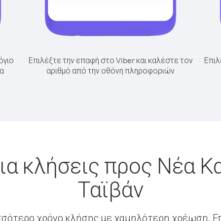
όγιο
Επιλέξτε την επαφή στο Viber και καλέστε τον
Επιλ
α
αριθμό από την οθόνη πληροφοριών
ια κλήσεις προς Νέα Κ
Ταϊβάν
σσότερο χρόνο κλήσης με χαμηλότερη χρέωση. Επ