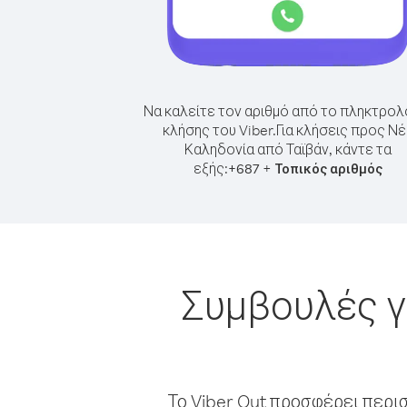
Να καλείτε τον αριθμό από το πληκτρολ
κλήσης του Viber.
Για κλήσεις προς Νέ
Καληδονία από Ταϊβάν, κάντε τα
εξής:
+
+
687
Τοπικός αριθμός
Συμβουλές γ
Το Viber Out προσφέρει περι