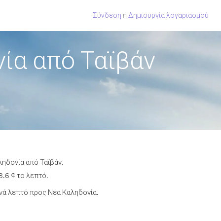
Σύνδεση
ή
Δημιουργία λογαριασμού
ία από Ταϊβάν
ληδονία από Ταϊβάν.
.6 ¢ το λεπτό.
νά λεπτό προς Νέα Καληδονία.