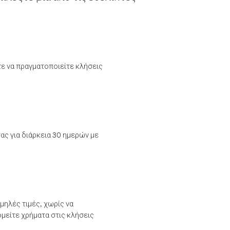
τε να πραγματοποιείτε κλήσεις
ας για διάρκεια 30 ημερών με
μηλές τιμές, χωρίς να
μείτε χρήματα στις κλήσεις