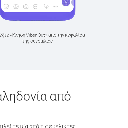
έξτε «Κλήση Viber Out» από την κεφαλίδα
της συνομιλίας
αληδονία από
ιλέξτε μία από τις ευέλικτες