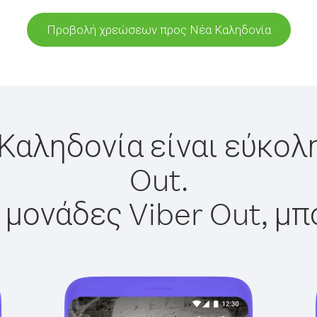
Προβολή χρεώσεων προς Νέα Καληδονία
Καληδονία είναι εύκολ
Out.
 μονάδες Viber Out, μπ