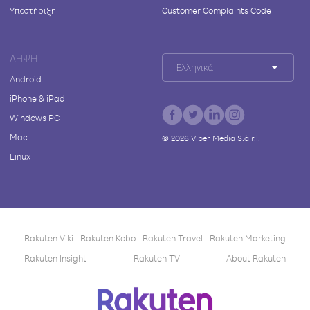
Υποστήριξη
Customer Complaints Code
ΛΉΨΗ
Ελληνικά
Android
iPhone & iPad
Windows PC
Mac
©
2026
Viber Media S.à r.l.
Linux
Rakuten Viki
Rakuten Kobo
Rakuten Travel
Rakuten Marketing
Rakuten Insight
Rakuten TV
About Rakuten