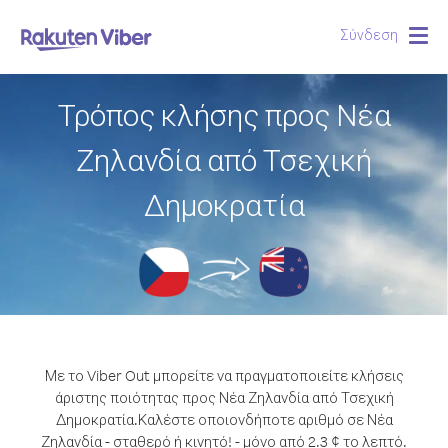
Σύνδεση
Togg
navig
Τρόπος κλήσης προς Νέα
Ζηλανδία από Τσεχική
Δημοκρατία
Με το Viber Out μπορείτε να πραγματοποιείτε κλήσεις
άριστης ποιότητας προς Νέα Ζηλανδία από Τσεχική
Δημοκρατία.
Καλέστε οποιονδήποτε αριθμό σε Νέα
Ζηλανδία - σταθερό ή κινητό! - μόνο από 2.3 ¢ το λεπτό.