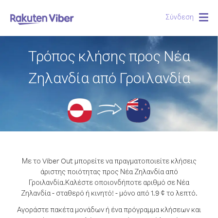
Σύνδεση
Togg
navig
Τρόπος κλήσης προς Νέα
Ζηλανδία από Γροιλανδία
Με το Viber Out μπορείτε να πραγματοποιείτε κλήσεις
άριστης ποιότητας προς Νέα Ζηλανδία από
Γροιλανδία.
Καλέστε οποιονδήποτε αριθμό σε Νέα
Ζηλανδία - σταθερό ή κινητό! - μόνο από 1.9 ¢ το λεπτό.
Αγοράστε πακέτα μονάδων ή ένα πρόγραμμα κλήσεων και