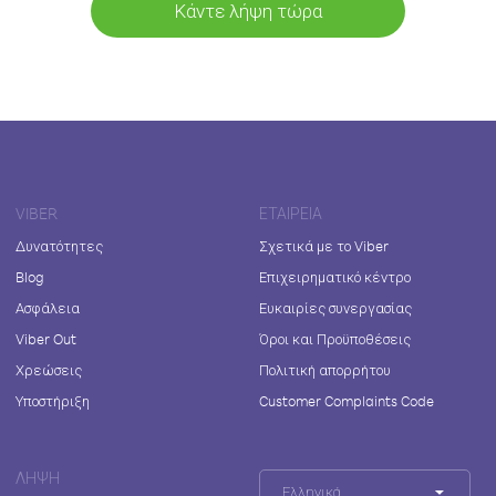
Κάντε λήψη τώρα
VIBER
ΕΤΑΙΡΕΊΑ
Δυνατότητες
Σχετικά με το Viber
Blog
Επιχειρηματικό κέντρο
Ασφάλεια
Ευκαιρίες συνεργασίας
Viber Out
Όροι και Προϋποθέσεις
Χρεώσεις
Πολιτική απορρήτου
Υποστήριξη
Customer Complaints Code
ΛΉΨΗ
Ελληνικά