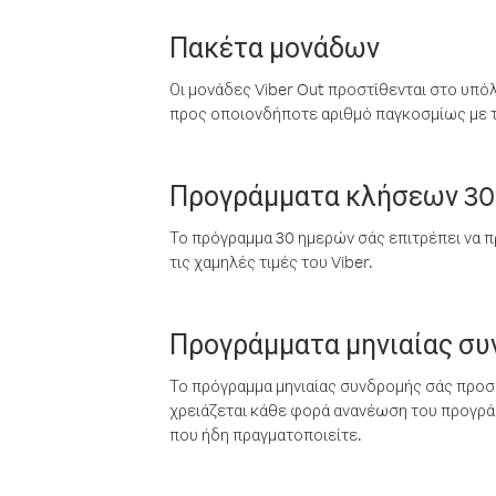
Πακέτα μονάδων
Οι μονάδες Viber Out προστίθενται στο υπό
προς οποιονδήποτε αριθμό παγκοσμίως με τι
Προγράμματα κλήσεων 30
Το πρόγραμμα 30 ημερών σάς επιτρέπει να π
τις χαμηλές τιμές του Viber.
Προγράμματα μηνιαίας σ
Το πρόγραμμα μηνιαίας συνδρομής σάς προσφ
χρειάζεται κάθε φορά ανανέωση του προγράμ
που ήδη πραγματοποιείτε.