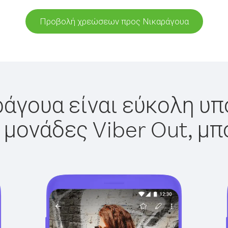
Προβολή χρεώσεων προς Νικαράγουα
άγουα είναι εύκολη υπ
 μονάδες Viber Out, μπ