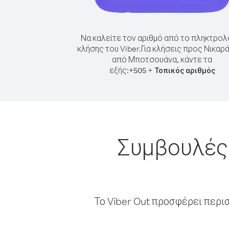
Να καλείτε τον αριθμό από το πληκτρολ
κλήσης του Viber.
Για κλήσεις προς Νικαρ
από Μποτσουάνα, κάντε τα
εξής:
+
+
505
Τοπικός αριθμός
Συμβουλές 
Το Viber Out προσφέρει περι