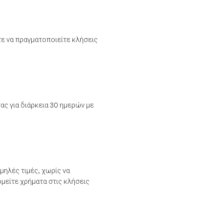
τε να πραγματοποιείτε κλήσεις
ας για διάρκεια 30 ημερών με
μηλές τιμές, χωρίς να
μείτε χρήματα στις κλήσεις