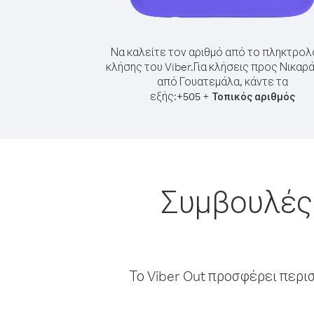
Να καλείτε τον αριθμό από το πληκτρολ
κλήσης του Viber.
Για κλήσεις προς Νικαρ
από Γουατεμάλα, κάντε τα
εξής:
+
+
505
Τοπικός αριθμός
Συμβουλές 
Το Viber Out προσφέρει περι