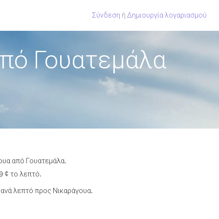
Σύνδεση
ή
Δημιουργία λογαριασμού
από Γουατεμάλα
γουα από Γουατεμάλα.
9 ¢ το λεπτό.
ανά λεπτό προς Νικαράγουα.