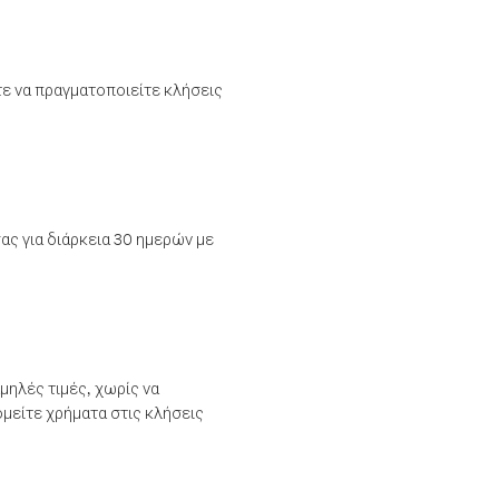
τε να πραγματοποιείτε κλήσεις
ας για διάρκεια 30 ημερών με
μηλές τιμές, χωρίς να
μείτε χρήματα στις κλήσεις