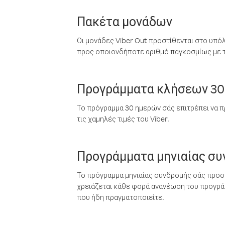
Πακέτα μονάδων
Οι μονάδες Viber Out προστίθενται στο υπό
προς οποιονδήποτε αριθμό παγκοσμίως με τι
Προγράμματα κλήσεων 30
Το πρόγραμμα 30 ημερών σάς επιτρέπει να π
τις χαμηλές τιμές του Viber.
Προγράμματα μηνιαίας σ
Το πρόγραμμα μηνιαίας συνδρομής σάς προσφ
χρειάζεται κάθε φορά ανανέωση του προγράμ
που ήδη πραγματοποιείτε.