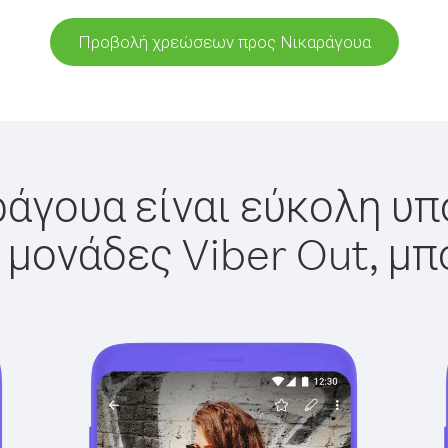
Προβολή χρεώσεων προς Νικαράγουα
άγουα είναι εύκολη υπ
 μονάδες Viber Out, μπ