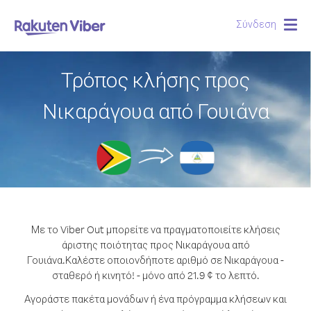
Σύνδεση
Togg
navig
Τρόπος κλήσης προς
Νικαράγουα από Γουιάνα
Με το Viber Out μπορείτε να πραγματοποιείτε κλήσεις
άριστης ποιότητας προς Νικαράγουα από
Γουιάνα.
Καλέστε οποιονδήποτε αριθμό σε Νικαράγουα -
σταθερό ή κινητό! - μόνο από 21.9 ¢ το λεπτό.
Αγοράστε πακέτα μονάδων ή ένα πρόγραμμα κλήσεων και