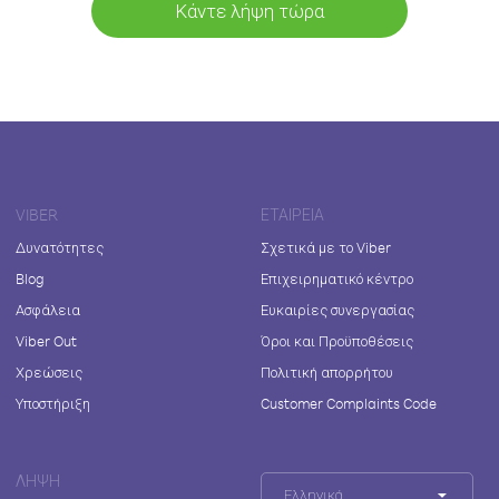
Κάντε λήψη τώρα
VIBER
ΕΤΑΙΡΕΊΑ
Δυνατότητες
Σχετικά με το Viber
Blog
Επιχειρηματικό κέντρο
Ασφάλεια
Ευκαιρίες συνεργασίας
Viber Out
Όροι και Προϋποθέσεις
Χρεώσεις
Πολιτική απορρήτου
Υποστήριξη
Customer Complaints Code
ΛΉΨΗ
Ελληνικά