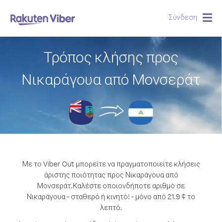
Σύνδεση
Togg
navig
Τρόπος κλήσης προς
Νικαράγουα από Μονσεράτ
Με το Viber Out μπορείτε να πραγματοποιείτε κλήσεις
άριστης ποιότητας προς Νικαράγουα από
Μονσεράτ.
Καλέστε οποιονδήποτε αριθμό σε
Νικαράγουα - σταθερό ή κινητό! - μόνο από 21.9 ¢ το
λεπτό.