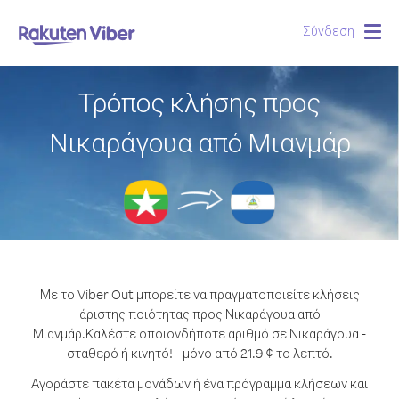
Σύνδεση
Togg
navig
Τρόπος κλήσης προς
Νικαράγουα από Μιανμάρ
Με το Viber Out μπορείτε να πραγματοποιείτε κλήσεις
άριστης ποιότητας προς Νικαράγουα από
Μιανμάρ.
Καλέστε οποιονδήποτε αριθμό σε Νικαράγουα -
σταθερό ή κινητό! - μόνο από 21.9 ¢ το λεπτό.
Αγοράστε πακέτα μονάδων ή ένα πρόγραμμα κλήσεων και