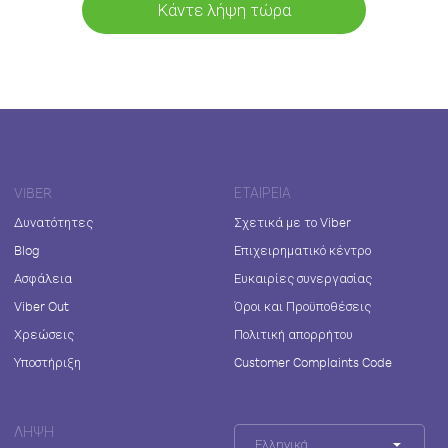
Κάντε λήψη τώρα
VIBER
ΕΤΑΙΡΕΊΑ
Δυνατότητες
Σχετικά με το Viber
Blog
Επιχειρηματικό κέντρο
Ασφάλεια
Ευκαιρίες συνεργασίας
Viber Out
Όροι και Προϋποθέσεις
Χρεώσεις
Πολιτική απορρήτου
Υποστήριξη
Customer Complaints Code
ΛΉΨΗ
Ελληνικά