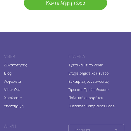
Κάντε λήψη τώρα
VIBER
ΕΤΑΙΡΕΊΑ
Δυνατότητες
Σχετικά με το Viber
Blog
Επιχειρηματικό κέντρο
Ασφάλεια
Ευκαιρίες συνεργασίας
Viber Out
Όροι και Προϋποθέσεις
Χρεώσεις
Πολιτική απορρήτου
Υποστήριξη
Customer Complaints Code
ΛΉΨΗ
Ελληνικά