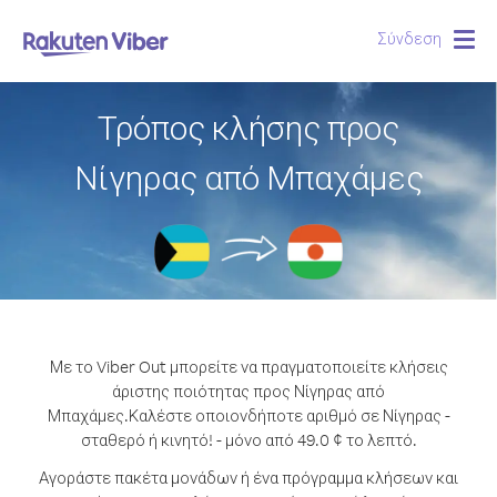
Σύνδεση
Togg
navig
Τρόπος κλήσης προς
Νίγηρας από Μπαχάμες
Με το Viber Out μπορείτε να πραγματοποιείτε κλήσεις
άριστης ποιότητας προς Νίγηρας από
Μπαχάμες.
Καλέστε οποιονδήποτε αριθμό σε Νίγηρας -
σταθερό ή κινητό! - μόνο από 49.0 ¢ το λεπτό.
Αγοράστε πακέτα μονάδων ή ένα πρόγραμμα κλήσεων και