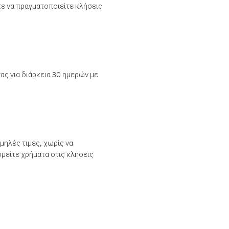
τε να πραγματοποιείτε κλήσεις
ας για διάρκεια 30 ημερών με
μηλές τιμές, χωρίς να
μείτε χρήματα στις κλήσεις