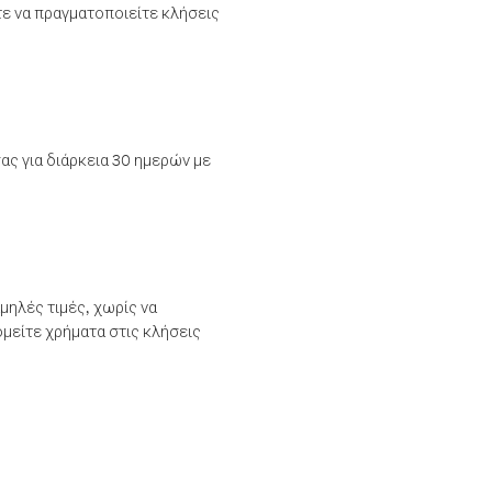
τε να πραγματοποιείτε κλήσεις
ας για διάρκεια 30 ημερών με
μηλές τιμές, χωρίς να
μείτε χρήματα στις κλήσεις