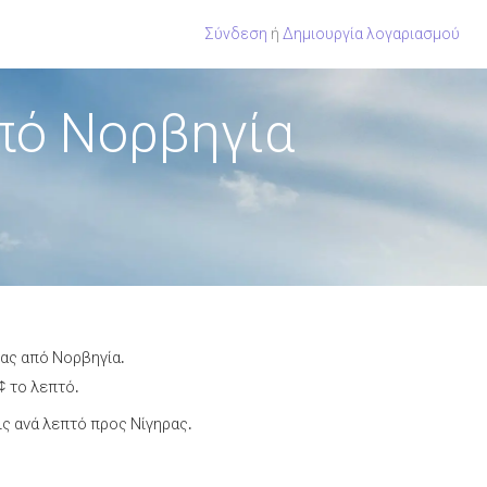
Σύνδεση
ή
Δημιουργία λογαριασμού
πό Νορβηγία
ρας από Νορβηγία.
¢ το λεπτό.
ς ανά λεπτό προς Νίγηρας.