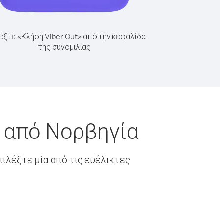
έξτε «Κλήση Viber Out» από την κεφαλίδα
της συνομιλίας
ς από Νορβηγία
ιλέξτε μία από τις ευέλικτες