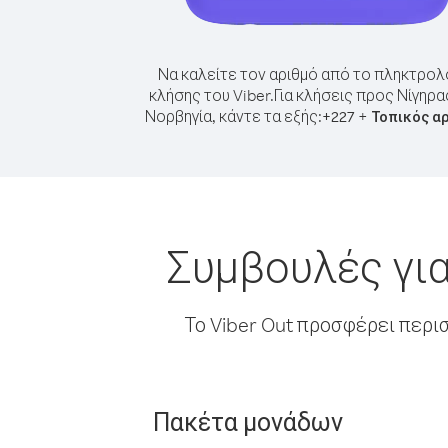
Να καλείτε τον αριθμό από το πληκτρολ
κλήσης του Viber.
Για κλήσεις προς Νίγηρα
Νορβηγία, κάντε τα εξής:
+
+
227
Τοπικός α
Συμβουλές για
Το Viber Out προσφέρει περι
Πακέτα μονάδων