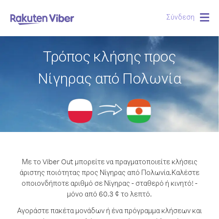
Σύνδεση
Togg
navig
Τρόπος κλήσης προς
Νίγηρας από Πολωνία
Με το Viber Out μπορείτε να πραγματοποιείτε κλήσεις
άριστης ποιότητας προς Νίγηρας από Πολωνία.
Καλέστε
οποιονδήποτε αριθμό σε Νίγηρας - σταθερό ή κινητό! -
μόνο από 60.3 ¢ το λεπτό.
Αγοράστε πακέτα μονάδων ή ένα πρόγραμμα κλήσεων και