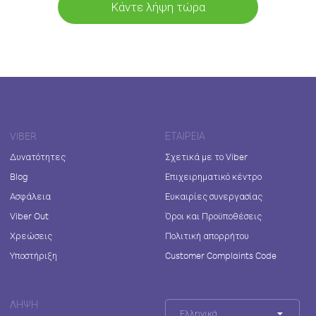
Κάντε λήψη τώρα
VIBER
ΕΤΑΙΡΕΊΑ
Δυνατότητες
Σχετικά με το Viber
Blog
Επιχειρηματικό κέντρο
Ασφάλεια
Ευκαιρίες συνεργασίας
Viber Out
Όροι και Προϋποθέσεις
Χρεώσεις
Πολιτική απορρήτου
Υποστήριξη
Customer Complaints Code
ΛΉΨΗ
Ελληνικά