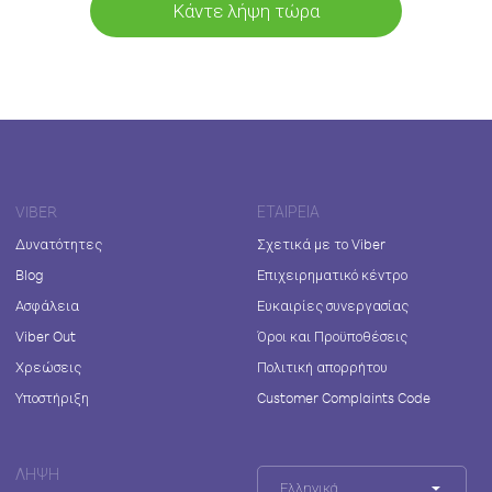
Κάντε λήψη τώρα
VIBER
ΕΤΑΙΡΕΊΑ
Δυνατότητες
Σχετικά με το Viber
Blog
Επιχειρηματικό κέντρο
Ασφάλεια
Ευκαιρίες συνεργασίας
Viber Out
Όροι και Προϋποθέσεις
Χρεώσεις
Πολιτική απορρήτου
Υποστήριξη
Customer Complaints Code
ΛΉΨΗ
Ελληνικά