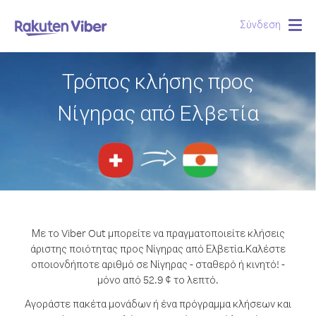
Σύνδεση
Togg
navig
Τρόπος κλήσης προς
Νίγηρας από Ελβετία
Με το Viber Out μπορείτε να πραγματοποιείτε κλήσεις
άριστης ποιότητας προς Νίγηρας από Ελβετία.
Καλέστε
οποιονδήποτε αριθμό σε Νίγηρας - σταθερό ή κινητό! -
μόνο από 52.9 ¢ το λεπτό.
Αγοράστε πακέτα μονάδων ή ένα πρόγραμμα κλήσεων και