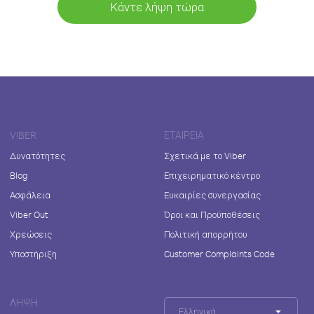
Κάντε λήψη τώρα
VIBER
ΕΤΑΙΡΕΊΑ
Δυνατότητες
Σχετικά με το Viber
Blog
Επιχειρηματικό κέντρο
Ασφάλεια
Ευκαιρίες συνεργασίας
Viber Out
Όροι και Προϋποθέσεις
Χρεώσεις
Πολιτική απορρήτου
Υποστήριξη
Customer Complaints Code
ΛΉΨΗ
Ελληνικά