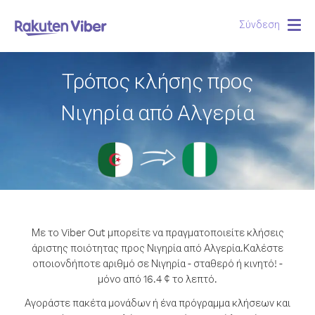
Σύνδεση
Togg
navig
Τρόπος κλήσης προς
Νιγηρία από Αλγερία
Με το Viber Out μπορείτε να πραγματοποιείτε κλήσεις
άριστης ποιότητας προς Νιγηρία από Αλγερία.
Καλέστε
οποιονδήποτε αριθμό σε Νιγηρία - σταθερό ή κινητό! -
μόνο από 16.4 ¢ το λεπτό.
Αγοράστε πακέτα μονάδων ή ένα πρόγραμμα κλήσεων και