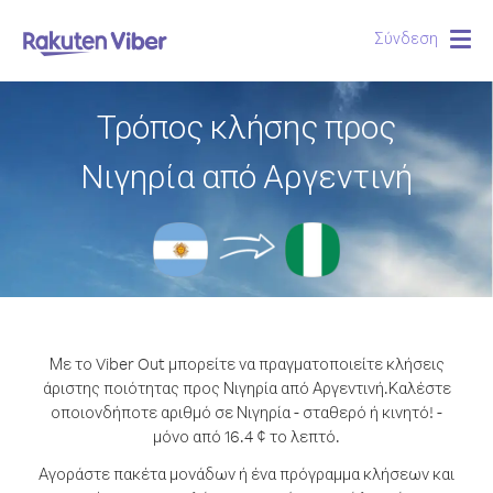
Σύνδεση
Togg
navig
Τρόπος κλήσης προς
Νιγηρία από Αργεντινή
Με το Viber Out μπορείτε να πραγματοποιείτε κλήσεις
άριστης ποιότητας προς Νιγηρία από Αργεντινή.
Καλέστε
οποιονδήποτε αριθμό σε Νιγηρία - σταθερό ή κινητό! -
μόνο από 16.4 ¢ το λεπτό.
Αγοράστε πακέτα μονάδων ή ένα πρόγραμμα κλήσεων και