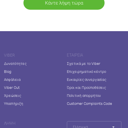
Κάντε λήψη τώρα
VIBER
ΕΤΑΙΡΕΊΑ
Δυνατότητες
Σχετικά με το Viber
Blog
Επιχειρηματικό κέντρο
Ασφάλεια
Ευκαιρίες συνεργασίας
Viber Out
Όροι και Προϋποθέσεις
Χρεώσεις
Πολιτική απορρήτου
Υποστήριξη
Customer Complaints Code
ΛΉΨΗ
Ελληνικά