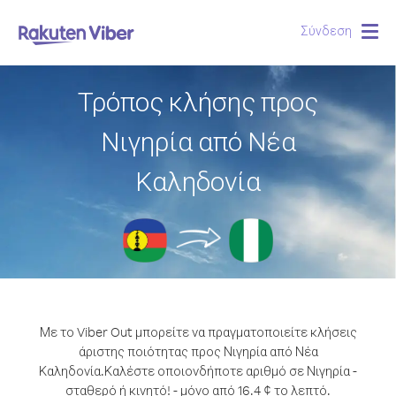
Σύνδεση
Togg
navig
Τρόπος κλήσης προς
Νιγηρία από Νέα
Καληδονία
Με το Viber Out μπορείτε να πραγματοποιείτε κλήσεις
άριστης ποιότητας προς Νιγηρία από Νέα
Καληδονία.
Καλέστε οποιονδήποτε αριθμό σε Νιγηρία -
σταθερό ή κινητό! - μόνο από 16.4 ¢ το λεπτό.