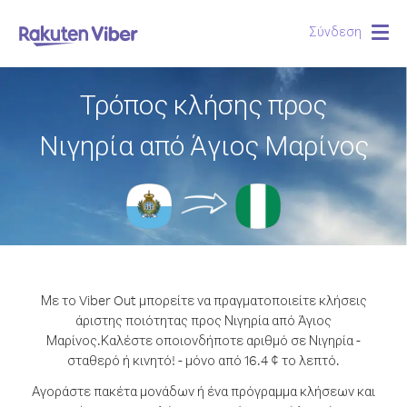
Σύνδεση
Togg
navig
Τρόπος κλήσης προς
Νιγηρία από Άγιος Μαρίνος
Με το Viber Out μπορείτε να πραγματοποιείτε κλήσεις
άριστης ποιότητας προς Νιγηρία από Άγιος
Μαρίνος.
Καλέστε οποιονδήποτε αριθμό σε Νιγηρία -
σταθερό ή κινητό! - μόνο από 16.4 ¢ το λεπτό.
Αγοράστε πακέτα μονάδων ή ένα πρόγραμμα κλήσεων και