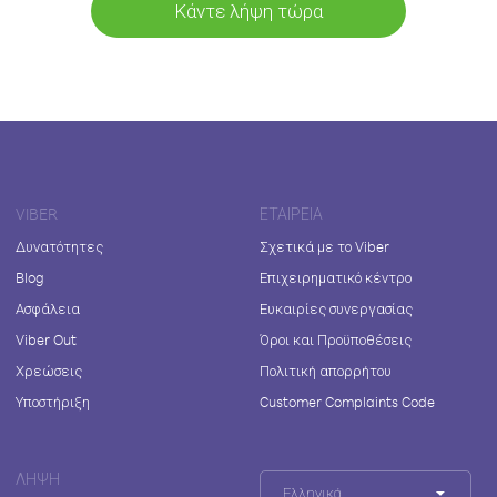
Κάντε λήψη τώρα
VIBER
ΕΤΑΙΡΕΊΑ
Δυνατότητες
Σχετικά με το Viber
Blog
Επιχειρηματικό κέντρο
Ασφάλεια
Ευκαιρίες συνεργασίας
Viber Out
Όροι και Προϋποθέσεις
Χρεώσεις
Πολιτική απορρήτου
Υποστήριξη
Customer Complaints Code
ΛΉΨΗ
Ελληνικά