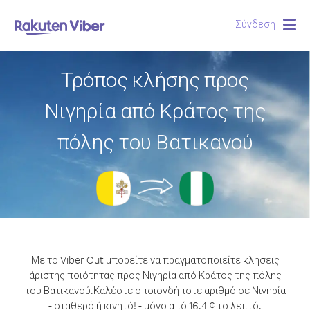
Σύνδεση
Togg
navig
Τρόπος κλήσης προς
Νιγηρία από Κράτος της
πόλης του Βατικανού
Με το Viber Out μπορείτε να πραγματοποιείτε κλήσεις
άριστης ποιότητας προς Νιγηρία από Κράτος της πόλης
του Βατικανού.
Καλέστε οποιονδήποτε αριθμό σε Νιγηρία
- σταθερό ή κινητό! - μόνο από 16.4 ¢ το λεπτό.