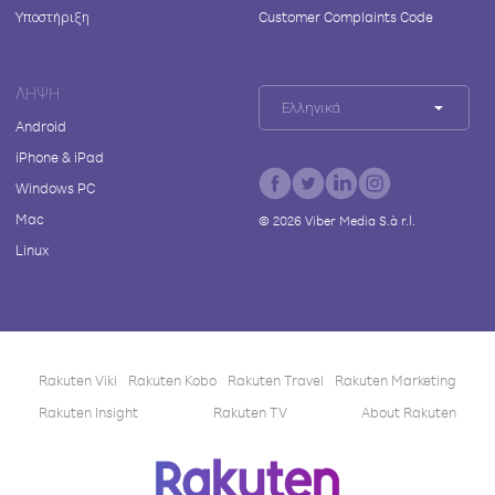
Υποστήριξη
Customer Complaints Code
ΛΉΨΗ
Ελληνικά
Android
iPhone & iPad
Windows PC
Mac
©
2026
Viber Media S.à r.l.
Linux
Rakuten Viki
Rakuten Kobo
Rakuten Travel
Rakuten Marketing
Rakuten Insight
Rakuten TV
About Rakuten