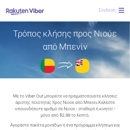
Σύνδεση
Togg
navig
Τρόπος κλήσης προς Νιούε
από Μπενίν
Με το Viber Out μπορείτε να πραγματοποιείτε κλήσεις
άριστης ποιότητας προς Νιούε από Μπενίν.
Καλέστε
οποιονδήποτε αριθμό σε Νιούε - σταθερό ή κινητό! -
μόνο από $2.99 το λεπτό.
Αγοράστε πακέτα μονάδων ή ένα πρόγραμμα κλήσεων και