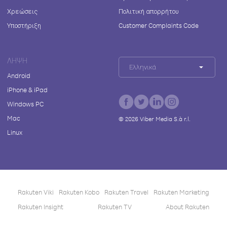
Χρεώσεις
Πολιτική απορρήτου
Υποστήριξη
Customer Complaints Code
ΛΉΨΗ
Ελληνικά
Android
iPhone & iPad
Windows PC
Mac
©
2026
Viber Media S.à r.l.
Linux
Rakuten Viki
Rakuten Kobo
Rakuten Travel
Rakuten Marketing
Rakuten Insight
Rakuten TV
About Rakuten