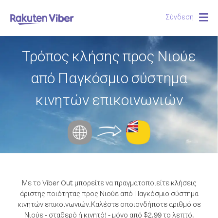
Σύνδεση
Togg
navig
Τρόπος κλήσης προς Νιούε
από Παγκόσμιο σύστημα
κινητών επικοινωνιών
Με το Viber Out μπορείτε να πραγματοποιείτε κλήσεις
άριστης ποιότητας προς Νιούε από Παγκόσμιο σύστημα
κινητών επικοινωνιών.
Καλέστε οποιονδήποτε αριθμό σε
Νιούε - σταθερό ή κινητό! - μόνο από $2.99 το λεπτό.