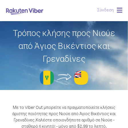
Σύνδεση
Togg
navig
Τρόπος κλήσης προς Νιούε
από Άγιος Βικέντιος και
Γρεναδίνες
Με το Viber Out μπορείτε να πραγματοποιείτε κλήσεις
άριστης ποιότητας προς Νιούε από Άγιος Βικέντιος και
Γρεναδίνες.
Καλέστε οποιονδήποτε αριθμό σε Νιούε -
σταθερό ή κινητό! - μόνο από $2.99 το λεπτό.