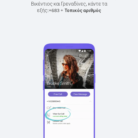
Βικέντιος και Γρεναδίνες, κάντε τα
εξής:
+
+
683
Τοπικός αριθμός