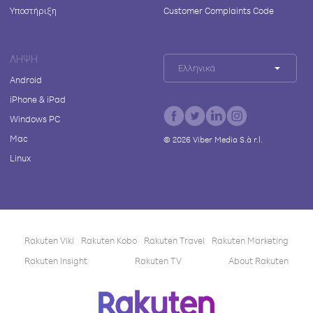
Υποστήριξη
Customer Complaints Code
ΛΉΨΗ
Ελληνικά
Android
iPhone & iPad
Windows PC
Mac
©
2026
Viber Media S.à r.l.
Linux
Rakuten Viki
Rakuten Kobo
Rakuten Travel
Rakuten Marketing
Rakuten Insight
Rakuten TV
About Rakuten