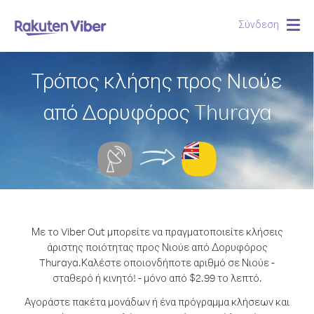
Σύνδεση
Togg
navig
Τρόπος κλήσης προς Νιούε
από Δορυφόρος Thuraya
Με το Viber Out μπορείτε να πραγματοποιείτε κλήσεις
άριστης ποιότητας προς Νιούε από Δορυφόρος
Thuraya.
Καλέστε οποιονδήποτε αριθμό σε Νιούε -
σταθερό ή κινητό! - μόνο από $2.99 το λεπτό.
Αγοράστε πακέτα μονάδων ή ένα πρόγραμμα κλήσεων και