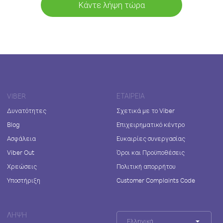
Κάντε λήψη τώρα
VIBER
ΕΤΑΙΡΕΊΑ
Δυνατότητες
Σχετικά με το Viber
Blog
Επιχειρηματικό κέντρο
Ασφάλεια
Ευκαιρίες συνεργασίας
Viber Out
Όροι και Προϋποθέσεις
Χρεώσεις
Πολιτική απορρήτου
Υποστήριξη
Customer Complaints Code
ΛΉΨΗ
Ελληνικά