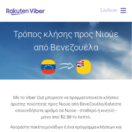
Σύνδεση
Togg
navig
Τρόπος κλήσης προς Νιούε
από Βενεζουέλα
Με το Viber Out μπορείτε να πραγματοποιείτε κλήσεις
άριστης ποιότητας προς Νιούε από Βενεζουέλα.
Καλέστε
οποιονδήποτε αριθμό σε Νιούε - σταθερό ή κινητό! -
μόνο από $2.99 το λεπτό.
Αγοράστε πακέτα μονάδων ή ένα πρόγραμμα κλήσεων και