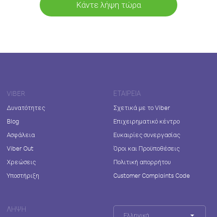
Κάντε λήψη τώρα
VIBER
ΕΤΑΙΡΕΊΑ
Δυνατότητες
Σχετικά με το Viber
Blog
Επιχειρηματικό κέντρο
Ασφάλεια
Ευκαιρίες συνεργασίας
Viber Out
Όροι και Προϋποθέσεις
Χρεώσεις
Πολιτική απορρήτου
Υποστήριξη
Customer Complaints Code
ΛΉΨΗ
Ελληνικά