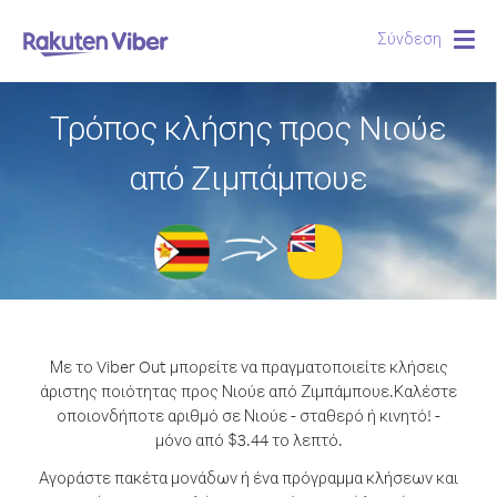
Σύνδεση
Togg
navig
Τρόπος κλήσης προς Νιούε
από Ζιμπάμπουε
Με το Viber Out μπορείτε να πραγματοποιείτε κλήσεις
άριστης ποιότητας προς Νιούε από Ζιμπάμπουε.
Καλέστε
οποιονδήποτε αριθμό σε Νιούε - σταθερό ή κινητό! -
μόνο από $3.44 το λεπτό.
Αγοράστε πακέτα μονάδων ή ένα πρόγραμμα κλήσεων και