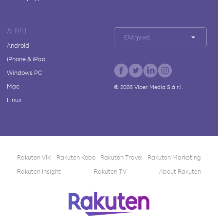
ΛΉΨΗ
Ελληνικά
Android
iPhone & iPad
Windows PC
Mac
©
2026
Viber Media S.à r.l.
Linux
Rakuten Viki
Rakuten Kobo
Rakuten Travel
Rakuten Marketing
Rakuten Insight
Rakuten TV
About Rakuten