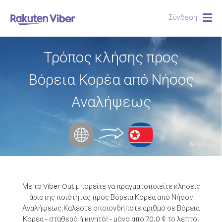
Σύνδεση
Togg
navig
Τρόπος κλήσης προς
Βόρεια Κορέα από Νήσος
Αναλήψεως
Με το Viber Out μπορείτε να πραγματοποιείτε κλήσεις
άριστης ποιότητας προς Βόρεια Κορέα από Νήσος
Αναλήψεως.
Καλέστε οποιονδήποτε αριθμό σε Βόρεια
Κορέα - σταθερό ή κινητό! - μόνο από 70.0 ¢ το λεπτό.