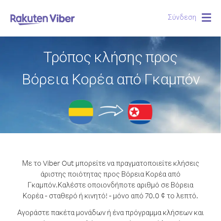
Σύνδεση
Togg
navig
Τρόπος κλήσης προς
Βόρεια Κορέα από Γκαμπόν
Με το Viber Out μπορείτε να πραγματοποιείτε κλήσεις
άριστης ποιότητας προς Βόρεια Κορέα από
Γκαμπόν.
Καλέστε οποιονδήποτε αριθμό σε Βόρεια
Κορέα - σταθερό ή κινητό! - μόνο από 70.0 ¢ το λεπτό.
Αγοράστε πακέτα μονάδων ή ένα πρόγραμμα κλήσεων και