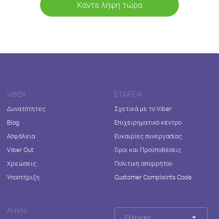
Κάντε λήψη τώρα
VIBER
ΕΤΑΙΡΕΊΑ
Δυνατότητες
Σχετικά με το Viber
Blog
Επιχειρηματικό κέντρο
Ασφάλεια
Ευκαιρίες συνεργασίας
Viber Out
Όροι και Προϋποθέσεις
Χρεώσεις
Πολιτική απορρήτου
Υποστήριξη
Customer Complaints Code
ΛΉΨΗ
Ελληνικά