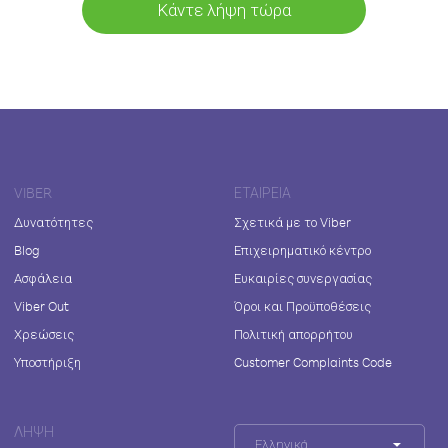
Κάντε λήψη τώρα
VIBER
ΕΤΑΙΡΕΊΑ
Δυνατότητες
Σχετικά με το Viber
Blog
Επιχειρηματικό κέντρο
Ασφάλεια
Ευκαιρίες συνεργασίας
Viber Out
Όροι και Προϋποθέσεις
Χρεώσεις
Πολιτική απορρήτου
Υποστήριξη
Customer Complaints Code
ΛΉΨΗ
Ελληνικά