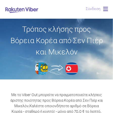
Σύνδεση
Togg
navig
Τρόπος κλήσης προς
Βόρεια Κορέα από Σεν Πιέρ
και Μικελόν
Με το Viber Out μπορείτε να πραγματοποιείτε κλήσεις
άριστης ποιότητας προς Βόρεια Κορέα από Σεν Πιέρ και
Μικελόν.
Καλέστε οποιονδήποτε αριθμό σε Βόρεια
Κορέα - σταθερό ή κινητό! - μόνο από 70.0 ¢ το λεπτό.