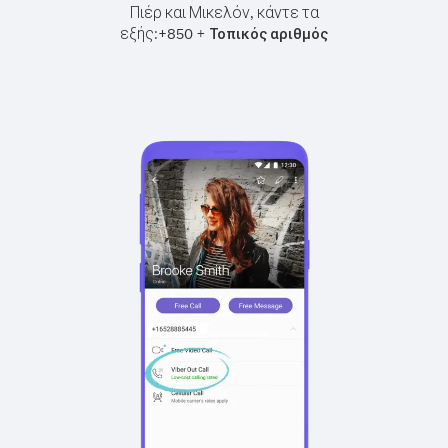
Πιέρ και Μικελόν, κάντε τα
εξής:
+
+
850
Τοπικός αριθμός