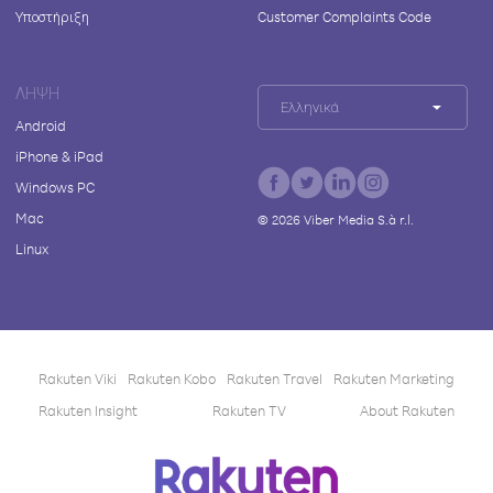
Υποστήριξη
Customer Complaints Code
ΛΉΨΗ
Ελληνικά
Android
iPhone & iPad
Windows PC
Mac
©
2026
Viber Media S.à r.l.
Linux
Rakuten Viki
Rakuten Kobo
Rakuten Travel
Rakuten Marketing
Rakuten Insight
Rakuten TV
About Rakuten