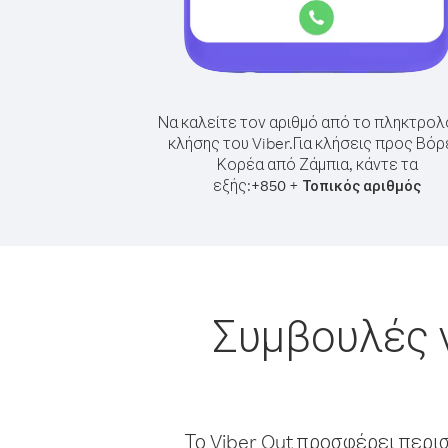
Να καλείτε τον αριθμό από το πληκτρολ
κλήσης του Viber.
Για κλήσεις προς Βόρ
Κορέα από Ζάμπια, κάντε τα
εξής:
+
+
850
Τοπικός αριθμός
Συμβουλές γ
Το Viber Out προσφέρει περι