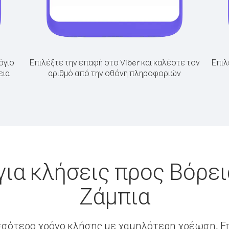
όγιο
Επιλέξτε την επαφή στο Viber και καλέστε τον
Επιλ
εια
αριθμό από την οθόνη πληροφοριών
ια κλήσεις προς Βόρε
Ζάμπια
σσότερο χρόνο κλήσης με χαμηλότερη χρέωση. Επ