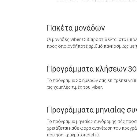
Πακέτα μονάδων
Οι μονάδες Viber Out προστίθενται στο υπό
προς οποιονδήποτε αριθμό παγκοσμίως με τι
Προγράμματα κλήσεων 30
Το πρόγραμμα 30 ημερών σάς επιτρέπει να π
τις χαμηλές τιμές του Viber.
Προγράμματα μηνιαίας σ
Το πρόγραμμα μηνιαίας συνδρομής σάς προσφ
χρειάζεται κάθε φορά ανανέωση του προγράμ
που ήδη πραγματοποιείτε.