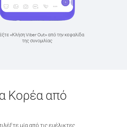
έξτε «Κλήση Viber Out» από την κεφαλίδα
της συνομιλίας
ια Κορέα από
ιλέξτε μία από τις ευέλικτες