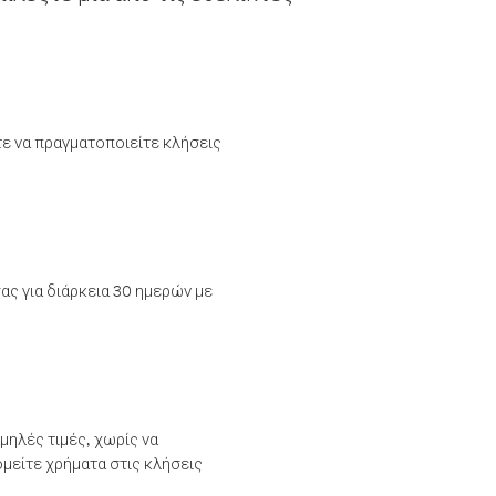
τε να πραγματοποιείτε κλήσεις
ας για διάρκεια 30 ημερών με
μηλές τιμές, χωρίς να
μείτε χρήματα στις κλήσεις