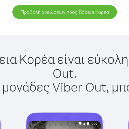
Προβολή χρεώσεων προς Βόρεια Κορέα
εια Κορέα είναι εύκολη
Out.
 μονάδες Viber Out, μπ