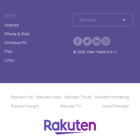
ΛΉΨΗ
Ελληνικά
Android
iPhone & iPad
Windows PC
Mac
©
2026
Viber Media S.à r.l.
Linux
Rakuten Viki
Rakuten Kobo
Rakuten Travel
Rakuten Marketing
Rakuten Insight
Rakuten TV
About Rakuten