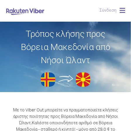
Σύνδεση
Togg
navig
Τρόπος κλήσης προς
Βόρεια Μακεδονία από
Νήσοι Ώλαντ
Με το Viber Out μπορείτε να πραγματοποιείτε κλήσεις
άριστης ποιότητας προς Βόρεια Μακεδονία από Νήσοι
Ώλαντ.
Καλέστε οποιονδήποτε αριθμό σε Βόρεια
Μακεδονία - σταθερό ή κινητό! - μόνο από 29.0 ¢ το