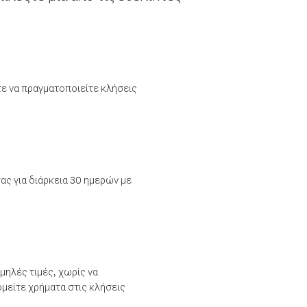
τε να πραγματοποιείτε κλήσεις
ας για διάρκεια 30 ημερών με
μηλές τιμές, χωρίς να
μείτε χρήματα στις κλήσεις