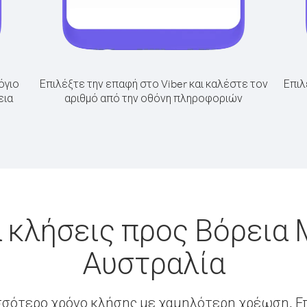
όγιο
Επιλέξτε την επαφή στο Viber και καλέστε τον
Επιλ
εια
αριθμό από την οθόνη πληροφοριών
 κλήσεις προς Βόρεια
Αυστραλία
σσότερο χρόνο κλήσης με χαμηλότερη χρέωση. Επ