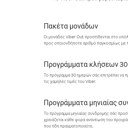
Πακέτα μονάδων
Οι μονάδες Viber Out προστίθενται στο υπό
προς οποιονδήποτε αριθμό παγκοσμίως με τι
Προγράμματα κλήσεων 30
Το πρόγραμμα 30 ημερών σάς επιτρέπει να π
τις χαμηλές τιμές του Viber.
Προγράμματα μηνιαίας σ
Το πρόγραμμα μηνιαίας συνδρομής σάς προσφ
χρειάζεται κάθε φορά ανανέωση του προγράμ
που ήδη πραγματοποιείτε.