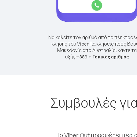
Να καλείτε τον αριθμό από το πληκτρολ
κλήσης του Viber.
Για κλήσεις προς Βόρ
Μακεδονία από Αυστραλία, κάντε τα
εξής:
+
+
389
Τοπικός αριθμός
Συμβουλές για
Το Viber Out προσφέρει περι