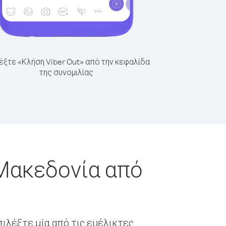
έξτε «Κλήση Viber Out» από την κεφαλίδα
της συνομιλίας
 Μακεδονία από
ιλέξτε μία από τις ευέλικτες