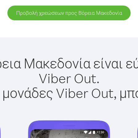
Προβολή χρεώσεων προς Βόρεια Μακεδονία
ρεια Μακεδονία είναι ε
Viber Out.
 μονάδες Viber Out, μπ