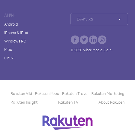
ΛΉΨΗ
Ελληνικά
Android
iPhone & iPad
Windows PC
Mac
©
2026
Viber Media S.à r.l.
Linux
Rakuten Viki
Rakuten Kobo
Rakuten Travel
Rakuten Marketing
Rakuten Insight
Rakuten TV
About Rakuten