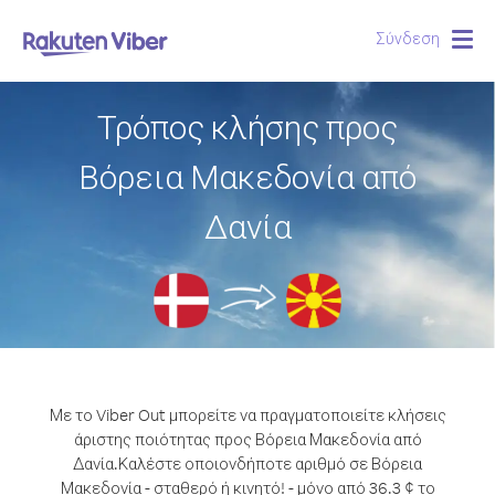
Σύνδεση
Togg
navig
Τρόπος κλήσης προς
Βόρεια Μακεδονία από
Δανία
Με το Viber Out μπορείτε να πραγματοποιείτε κλήσεις
άριστης ποιότητας προς Βόρεια Μακεδονία από
Δανία.
Καλέστε οποιονδήποτε αριθμό σε Βόρεια
Μακεδονία - σταθερό ή κινητό! - μόνο από 36.3 ¢ το