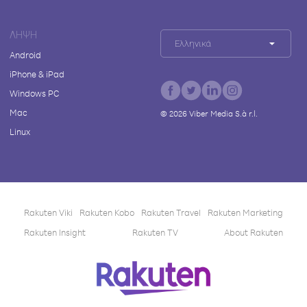
ΛΉΨΗ
Ελληνικά
Android
iPhone & iPad
Windows PC
Mac
©
2026
Viber Media S.à r.l.
Linux
Rakuten Viki
Rakuten Kobo
Rakuten Travel
Rakuten Marketing
Rakuten Insight
Rakuten TV
About Rakuten