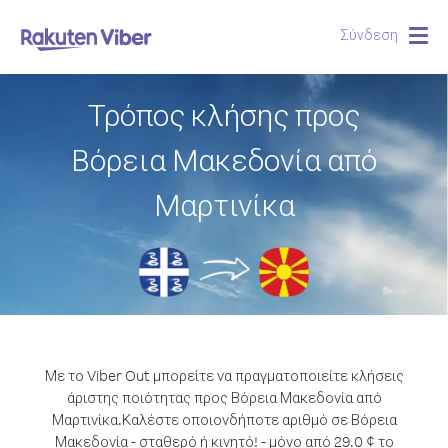
Σύνδεση
Togg
navig
Τρόπος κλήσης προς
Βόρεια Μακεδονία από
Μαρτινίκα
Με το Viber Out μπορείτε να πραγματοποιείτε κλήσεις
άριστης ποιότητας προς Βόρεια Μακεδονία από
Μαρτινίκα.
Καλέστε οποιονδήποτε αριθμό σε Βόρεια
Μακεδονία - σταθερό ή κινητό! - μόνο από 29.0 ¢ το