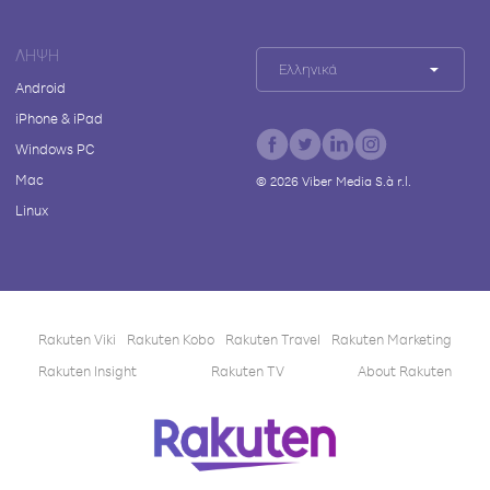
ΛΉΨΗ
Ελληνικά
Android
iPhone & iPad
Windows PC
Mac
©
2026
Viber Media S.à r.l.
Linux
Rakuten Viki
Rakuten Kobo
Rakuten Travel
Rakuten Marketing
Rakuten Insight
Rakuten TV
About Rakuten