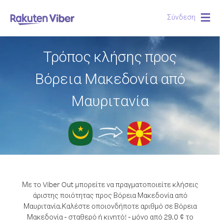
Σύνδεση
Togg
navig
Τρόπος κλήσης προς
Βόρεια Μακεδονία από
Μαυριτανία
Με το Viber Out μπορείτε να πραγματοποιείτε κλήσεις
άριστης ποιότητας προς Βόρεια Μακεδονία από
Μαυριτανία.
Καλέστε οποιονδήποτε αριθμό σε Βόρεια
Μακεδονία - σταθερό ή κινητό! - μόνο από 29.0 ¢ το