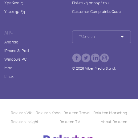
Χρεώσεις
Πολιτική απορρήτου
Υποστήριξη
Customer Complaints Code
ΛΉΨΗ
Ελληνικά
Android
iPhone & iPad
Windows PC
Mac
©
2026
Viber Media S.à r.l.
Linux
Rakuten Viki
Rakuten Kobo
Rakuten Travel
Rakuten Marketing
Rakuten Insight
Rakuten TV
About Rakuten