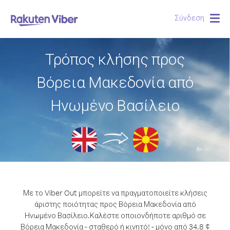
Σύνδεση
Togg
navig
Τρόπος κλήσης προς
Βόρεια Μακεδονία από
Ηνωμένο Βασίλειο
Με το Viber Out μπορείτε να πραγματοποιείτε κλήσεις
άριστης ποιότητας προς Βόρεια Μακεδονία από
Ηνωμένο Βασίλειο.
Καλέστε οποιονδήποτε αριθμό σε
Βόρεια Μακεδονία - σταθερό ή κινητό! - μόνο από 34.8 ¢