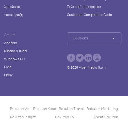
Χρεώσεις
Πολιτική απορρήτου
Υποστήριξη
Customer Complaints Code
ΛΉΨΗ
Ελληνικά
Android
iPhone & iPad
Windows PC
Mac
©
2026
Viber Media S.à r.l.
Linux
Rakuten Viki
Rakuten Kobo
Rakuten Travel
Rakuten Marketing
Rakuten Insight
Rakuten TV
About Rakuten