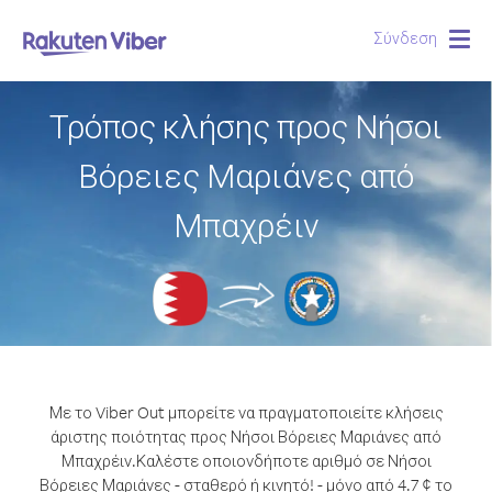
Σύνδεση
Togg
navig
Τρόπος κλήσης προς Νήσοι
Βόρειες Μαριάνες από
Μπαχρέιν
Με το Viber Out μπορείτε να πραγματοποιείτε κλήσεις
άριστης ποιότητας προς Νήσοι Βόρειες Μαριάνες από
Μπαχρέιν.
Καλέστε οποιονδήποτε αριθμό σε Νήσοι
Βόρειες Μαριάνες - σταθερό ή κινητό! - μόνο από 4.7 ¢ το