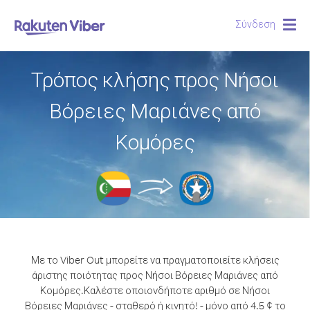
Σύνδεση
Togg
navig
Τρόπος κλήσης προς Νήσοι
Βόρειες Μαριάνες από
Κομόρες
Με το Viber Out μπορείτε να πραγματοποιείτε κλήσεις
άριστης ποιότητας προς Νήσοι Βόρειες Μαριάνες από
Κομόρες.
Καλέστε οποιονδήποτε αριθμό σε Νήσοι
Βόρειες Μαριάνες - σταθερό ή κινητό! - μόνο από 4.5 ¢ το