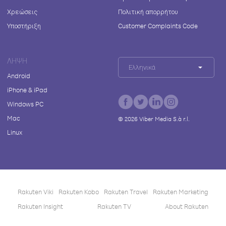
Χρεώσεις
Πολιτική απορρήτου
Υποστήριξη
Customer Complaints Code
ΛΉΨΗ
Ελληνικά
Android
iPhone & iPad
Windows PC
Mac
©
2026
Viber Media S.à r.l.
Linux
Rakuten Viki
Rakuten Kobo
Rakuten Travel
Rakuten Marketing
Rakuten Insight
Rakuten TV
About Rakuten